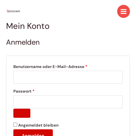
Zum
Erforderlich
Erforderlich
Main
Inhalt
Menu
springen
Mein Konto
Anmelden
Benutzername oder E-Mail-Adresse
*
Passwort
*
Angemeldet bleiben
Anmelden