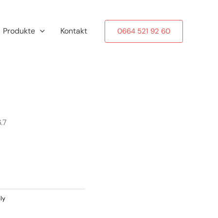
Produkte
Kontakt
0664 521 92 60
.7
lly