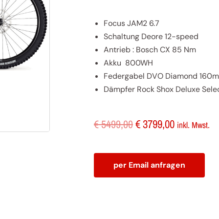
Focus JAM2 6.7
Schaltung Deore 12-speed
Antrieb : Bosch CX 85 Nm
Akku
800
WH
Federgabel DVO Diamond 160
Dämpfer Rock Shox Deluxe Sele
Ursprünglicher
Aktueller
€
3799,00
€
5499,00
inkl. Mwst.
Preis
Preis
war:
ist:
€ 5499,00
€ 3799,00.
per Email anfragen
Focus
JAM2