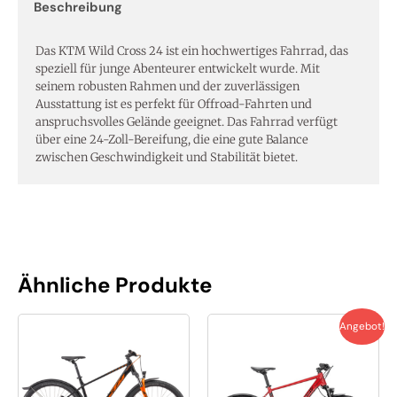
Beschreibung
Menge
Das KTM Wild Cross 24 ist ein hochwertiges Fahrrad, das
speziell für junge Abenteurer entwickelt wurde. Mit
seinem robusten Rahmen und der zuverlässigen
Ausstattung ist es perfekt für Offroad-Fahrten und
anspruchsvolles Gelände geeignet. Das Fahrrad verfügt
über eine 24-Zoll-Bereifung, die eine gute Balance
zwischen Geschwindigkeit und Stabilität bietet.
Ähnliche Produkte
Ursprünglicher
Aktuel
Angebot!
Preis
Preis
war:
ist:
€ 749,95
€ 499