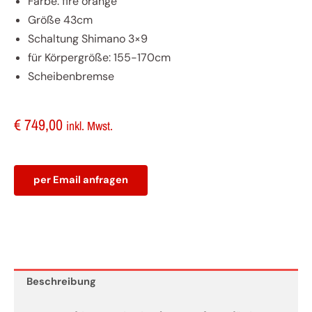
Farbe: fire orange
Größe 43cm
Schaltung Shimano 3×9
für Körpergröße: 155-170cm
Scheibenbremse
€
749,00
inkl. Mwst.
per Email anfragen
KTM
Chicago
271
Größe
Beschreibung
M-
43cm